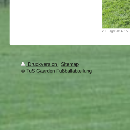
2. F- Jgd 2014/ 15
Druckversion
|
Sitemap
© TuS Gaarden Fußballabteilung