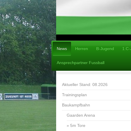
News
Herren
B-Jugend
1.C-
Ansprechpartner Fussball
Aktueller Stand: 08.2026
Trainingsplan
Baukampfbahn
Gaarden Arena
5m Tore