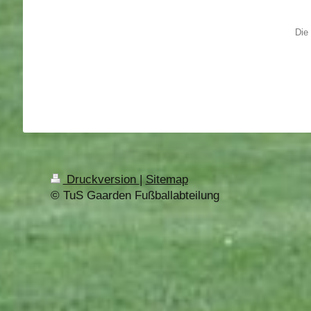
Die
Druckversion
|
Sitemap
© TuS Gaarden Fußballabteilung