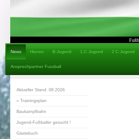
Fußb
News
Herren
B-Jugend
1.C-Jugend
2.C-Jugend
Ansprechpartner Fussball
Aktueller Stand: 08.2026
Trainingsplan
Baukampfbahn
Jugend-Fußballer gesucht !
Gästebuch